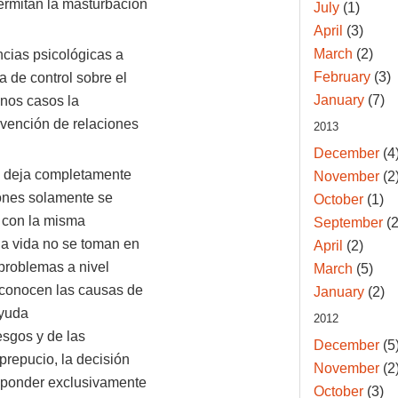
ermitan la masturbación
July
(1)
April
(3)
March
(2)
cias psicológicas a
February
(3)
a de control sobre el
January
(7)
unos casos la
evención de relaciones
2013
December
(4
s deja completamente
November
(2
iones solamente se
October
(1)
s con la misma
September
(2
la vida no se toman en
April
(2)
 problemas a nivel
March
(5)
econocen las causas de
January
(2)
ayuda
2012
esgos y de las
December
(5
repucio, la decisión
November
(2
esponder exclusivamente
October
(3)