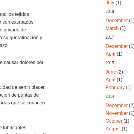
July
(1)
2018
os: los tejidos
December
(1
o son extirpados
March
(1)
es privado de
 a su queratinación y
2017
lazo.
December
(1
April
(1)
de causar dolores por
2015
June
(2)
April
(1)
idad de sentir placer
February
(1)
ación de puntas de
2014
izadas que se conocen
December
(2
November
(1
October
(1)
 lubricantes
August
(1)