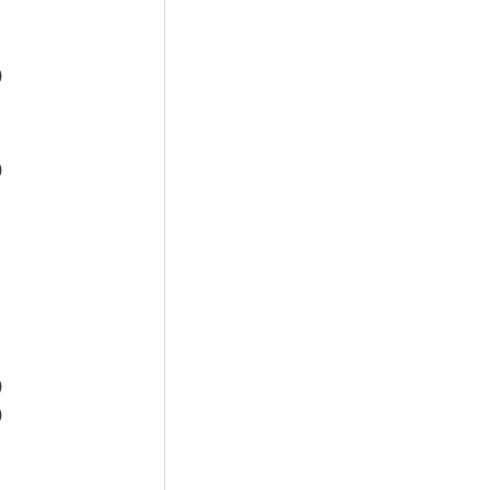
)
)
)
)