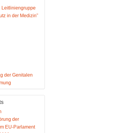
e Leitliniengruppe
tz in der Medizin"
g der Genitalen
mmung
ts
n
rung der
im EU-Parlament