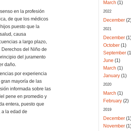
March
(1)
senso en la profesión
2022
ca, de que los médicos
December
(2
 hijos puesto que la
2021
 salud, causa
December
(1
cuencias a largo plazo,
October
(1)
os Derechos del Niño de
September
(1
rincipio del juramento
June
(1)
er daño.
March
(1)
encias por experiencia
January
(1)
 gran mayoría de las
2020
sión informada sobre las
March
(1)
del pene en promedio y
February
(2)
da entera, puesto que
2019
a a la edad de
December
(1
November
(1