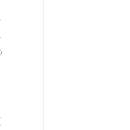
)
)
)
)
)