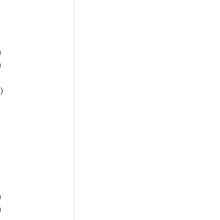
)
)
)
)
)