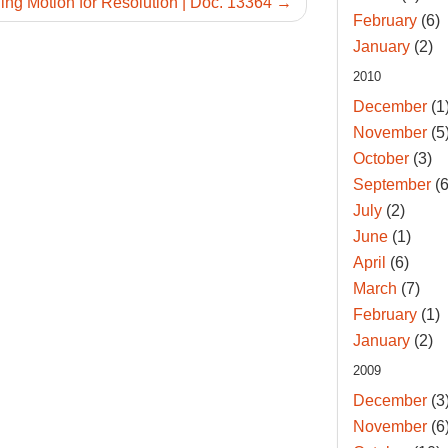
ing Motion for Resolution | Doc. 13364 →
February
(6)
January
(2)
2010
December
(1
November
(5
October
(3)
September
(6
July
(2)
June
(1)
April
(6)
March
(7)
February
(1)
January
(2)
2009
December
(3
November
(6