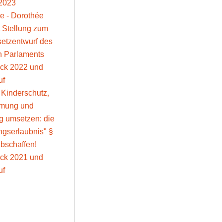
2023
e - Dorothée
 Stellung zum
setzentwurf des
n Parlaments
ick 2022 und
uf
: Kinderschutz,
mmung und
g umsetzen: die
gserlaubnis" §
bschaffen!
ick 2021 und
uf