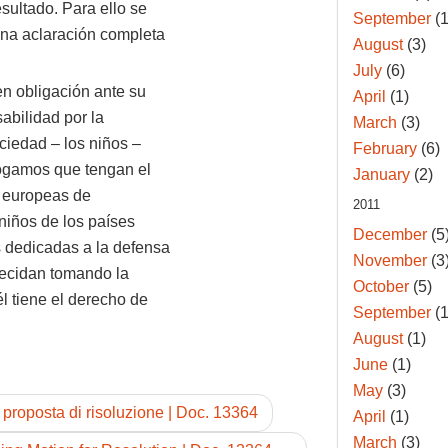
sultado. Para ello se
September
(1
una aclaración completa
August
(3)
July
(6)
n obligación ante su
April
(1)
abilidad por la
March
(3)
ciedad – los niños –
February
(6)
rogamos que tengan el
January
(2)
s europeas de
2011
niños de los países
December
(5
 dedicadas a la defensa
November
(3
decidan tomando la
October
(5)
l tiene el derecho de
September
(1
August
(1)
June
(1)
May
(3)
proposta di risoluzione | Doc. 13364
April
(1)
March
(3)