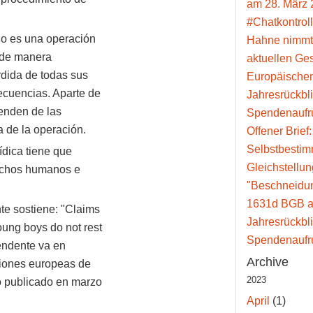
am 28. März 
#Chatkontroll
io es una operación
Hahne nimmt
a de manera
aktuellen Ge
rdida de todas sus
Europäische
ecuencias. Aparte de
Jahresrückbl
penden de las
Spendenaufr
 de la operación.
Offener Brief
Selbstbesti
ídica tiene que
Gleichstellun
rechos humanos e
"Beschneidun
1631d BGB a
te sostiene: "Claims
Jahresrückbl
oung boys do not rest
Spendenaufr
rendente va en
Archive
ciones europeas de
2023
lo publicado en marzo
April
(1)