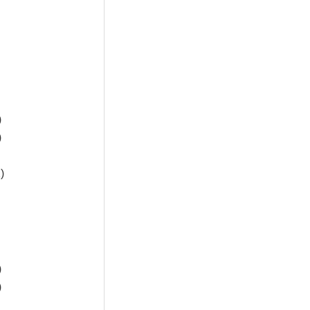
)
)
)
)
)