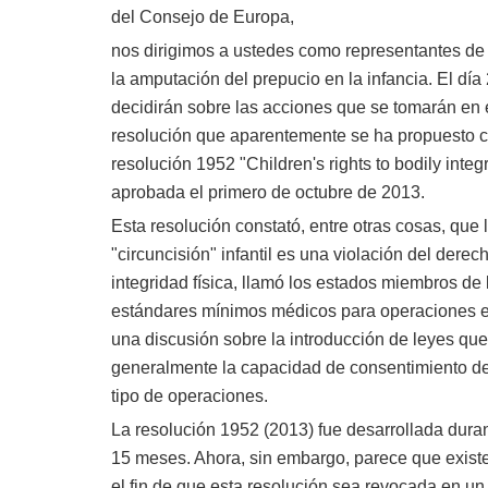
del Consejo de Europa,
nos dirigimos a ustedes como representantes de
la amputación del prepucio en la infancia. El dí
decidirán sobre las acciones que se tomarán en 
resolución que aparentemente se ha propuesto c
resolución 1952 "Children's rights to bodily integr
aprobada el primero de octubre de 2013.
Esta resolución constató, entre otras cosas, que 
"circuncisión" infantil es una violación del derec
integridad física, llamó los estados miembros de l
estándares mínimos médicos para operaciones en
una discusión sobre la introducción de leyes que
generalmente la capacidad de consentimiento de
tipo de operaciones.
La resolución 1952 (2013) fue desarrollada dura
15 meses. Ahora, sin embargo, parece que exis
el fin de que esta resolución sea revocada en u