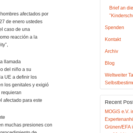
Brief an di
 hombres afectados por
"Kinderschu
a 27 de enero ustedes
Spenden
el caso de una
omo reacción a la
Kontakt
ity",
Archiv
la llamada
Blog
ho del niño a su
Weltweiter Ta
a UE a definir los
Selbstbesti
 los genitales y exigió
 requieran
l afectado para este
Recent Pos
MOGiS e.V. i
nte
Expertenanhö
ten muchas presiones con
Grünen/EFA 
n procedimiento de