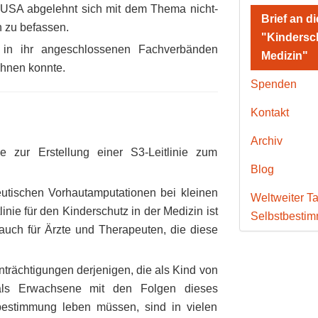
 USA abgelehnt sich mit dem Thema nicht-
Brief an d
n zu befassen.
"Kindersch
n in ihr angeschlossenen Fachverbänden
Medizin"
chnen konnte.
Spenden
Kontakt
Archiv
e zur Erstellung einer S3-Leitlinie zum
Blog
eutischen Vorhautamputationen bei kleinen
Weltweiter Ta
nie für den Kinderschutz in der Medizin ist
Selbstbesti
 auch für Ärzte und Therapeuten, die diese
nträchtigungen derjenigen, die als Kind von
 als Erwachsene mit den Folgen dieses
stbestimmung leben müssen, sind in vielen