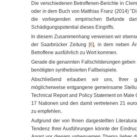
Die verschiedenen Betroffenen-Berichte in Cleme
oder in dem Buch von Matthias Franz (2014) "D
die vorliegenden empirischen Befunde dars
Schädigungspotential dieses Eingriffs.
In diesem Zusammenhang verweisen wir ebenso a
der Saarbrücker Zeitung [
6
], in dem neben Är
Betroffene ausführlich zu Wort kommen.
Gerade die genannten Fallschilderungen geben ge
benötigten synthetisierten Fallbeispiele.
Abschließend erlauben wir uns, Ihrer g
möglicherweise entgangene gemeinsame Stellun
Technical Report and Policy Statement on Male 
17 Nationen und den damit vertretenen 21 eur
zu empfehlen.
Aufgrund der von Ihnen dargestellten Literatu
Tendenz Ihrer Ausführungen könnte der Eindruck
Angst vor diesem unbequemen Thema lieber di