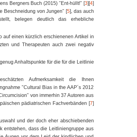
ns Bergners Buch (2015) "Ent-hüllt!" [
3
][
4
]
ie Beschneidung von Jungen" [
5
], das auch
tellt, belegen deutlich das erhebliche
uf einen kürzlich erschienenen Artikel in
zten und Therapeuten auch zwei negativ
nug Anhaltspunkte für die für die Leitlinie
eschätzten Aufmerksamkeit die Ihnen
gnahme "Cultural Bias in the AAP´s 2012
Circumcision" von immerhin 37 Autoren aus
opäischen pädiatrischen Fachverbänden [
7
]
rauswahl und der doch eher abschiebenden
 entstehen, dass die Leitliniengruppe aus
e Augen vor dem Leid der kindlichen und