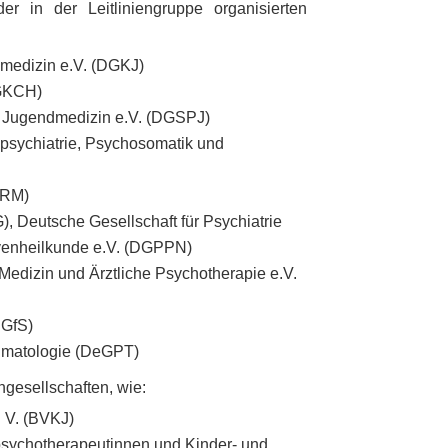
r in der Leitliniengruppe organisierten
dmedizin e.V. (DGKJ)
DGKCH)
nd Jugendmedizin e.V. (DGSPJ)
dpsychiatrie, Psychosomatik und
GRM)
, Deutsche Gesellschaft für Psychiatrie
venheilkunde e.V. (DGPPN)
Medizin und Ärztliche Psychotherapie e.V.
DGfS)
aumatologie (DeGPT)
hgesellschaften, wie:
 V. (BVKJ)
psychotherapeutinn
en und Kinder- und