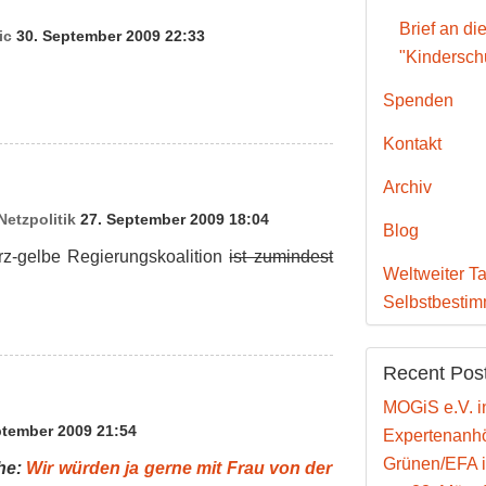
Brief an di
ic
30. September 2009 22:33
"Kinderschu
Spenden
Kontakt
Archiv
Netzpolitik
27. September 2009 18:04
Blog
rz-gelbe Regierungskoalition
ist zumindest
Weltweiter Ta
Selbstbesti
Recent Pos
MOGiS e.V. i
tember 2009 21:54
Expertenanhö
Grünen/EFA 
che:
Wir würden ja gerne mit Frau von der