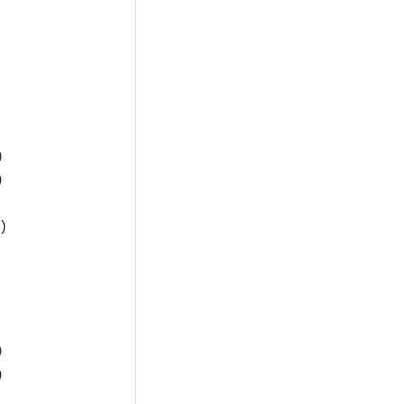
)
)
)
)
)