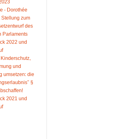
2023
e - Dorothée
 Stellung zum
setzentwurf des
n Parlaments
ick 2022 und
uf
: Kinderschutz,
mmung und
g umsetzen: die
gserlaubnis" §
bschaffen!
ick 2021 und
uf