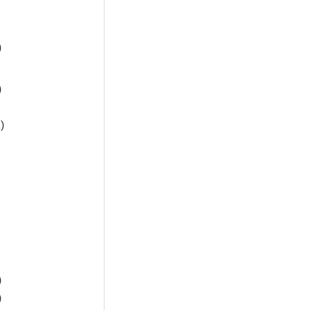
)
)
)
)
)