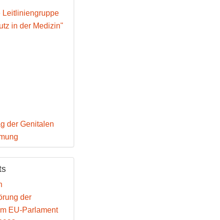
e Leitliniengruppe
tz in der Medizin"
g der Genitalen
mmung
ts
n
rung der
im EU-Parlament