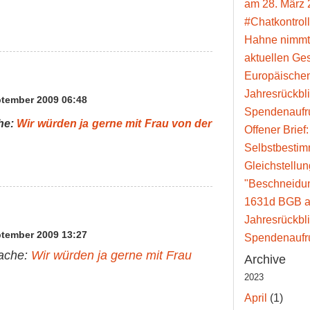
am 28. März 
#Chatkontroll
Hahne nimmt
aktuellen Ge
Europäische
Jahresrückbl
tember 2009 06:48
Spendenaufr
che:
Wir würden ja gerne mit Frau von der
Offener Brief
Selbstbesti
Gleichstellun
"Beschneidun
1631d BGB a
Jahresrückbl
tember 2009 13:27
Spendenaufr
Sache:
Wir würden ja gerne mit Frau
Archive
2023
April
(1)