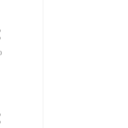
)
)
)
)
)