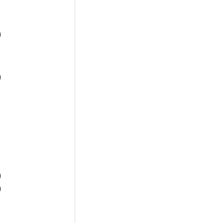
)
)
)
)